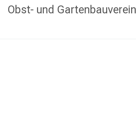
Zum
Obst- und Gartenbauverei
Inhalt
springen