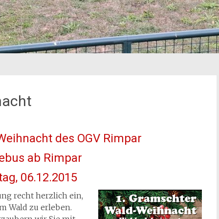
nacht
Weihnacht des OGV Rimpar
lebus ab Rimpar
ag, 06.12.2015
ng recht herzlich ein,
im Wald zu erleben.