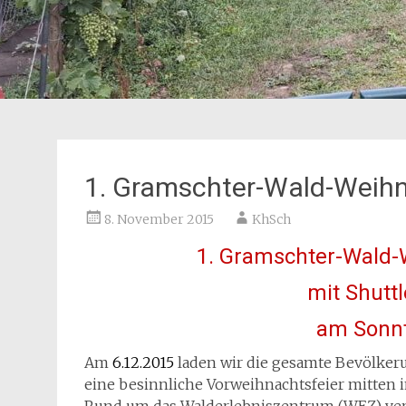
1. Gramschter-Wald-Weih
8. November 2015
KhSch
1. Gramschter-Wald-
mit Shutt
am Sonnt
Am
6.12.2015
laden wir die gesamte Bevölkeru
eine besinnliche Vorweihnachtsfeier mitten 