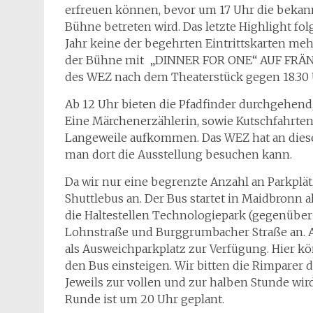
erfreuen können, bevor um 17 Uhr die bekan
Bühne betreten wird. Das letzte Highlight fol
Jahr keine der begehrten Eintrittskarten me
der Bühne mit „DINNER FOR ONE“ AUF FRÄNKI
des WEZ nach dem Theaterstück gegen 18.30 
Ab 12 Uhr bieten die Pfadfinder durchgehend,
Eine Märchenerzählerin, sowie Kutschfahrten 
Langeweile aufkommen. Das WEZ hat an diese
man dort die Ausstellung besuchen kann.
Da wir nur eine begrenzte Anzahl an Parkplät
Shuttlebus an. Der Bus startet in Maidbronn 
die Haltestellen Technologiepark (gegenüber
Lohnstraße und Burggrumbacher Straße an. A
als Ausweichparkplatz zur Verfügung. Hier
den Bus einsteigen. Wir bitten die Rimparer
Jeweils zur vollen und zur halben Stunde wir
Runde ist um 20 Uhr geplant.