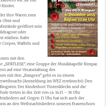
zaubern wir Sie mit
 Kinder.
tler ihre Waren zum
er Obst-und
ufsstände geöffnet sein
ildragout oder
t stärken. Kalte
e Crepes, Waffeln und
mmen mit den
ie „SPÄTLESE“, eine Gruppe der Musikkapelle Rimpar.
ern auf eine Veranstaltung des
en mit den „Rangern“ geht es zu einem
Tierweihnacht (Anmeldung im WEZ erwünscht). Den
üngsten: Der Kinderhort Tintenklecks und die
e treten in der Zeit von ca. 14.15 – 16 Uhr
sliedern auf. Gegen 15 Uhr hat sich auch der
 uns an den Weihnachtsliedern unseres Frauenchors