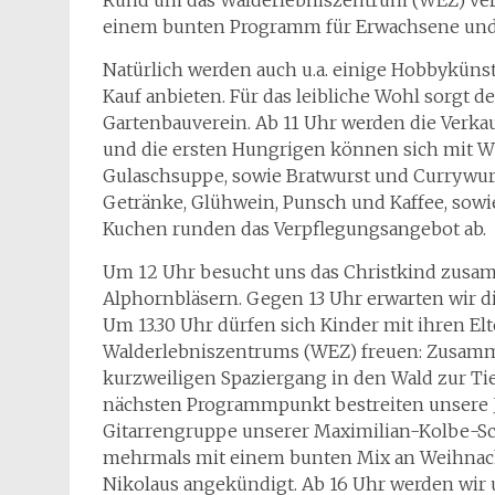
Rund um das Walderlebniszentrum (WEZ) ver
einem bunten Programm für Erwachsene und
Natürlich werden auch u.a. einige Hobbyküns
Kauf anbieten. Für das leibliche Wohl sorgt d
Gartenbauverein. Ab 11 Uhr werden die Verka
und die ersten Hungrigen können sich mit W
Gulaschsuppe, sowie Bratwurst und Currywurs
Getränke, Glühwein, Punsch und Kaffee, sowi
Kuchen runden das Verpflegungsangebot ab.
Um 12 Uhr besucht uns das Christkind zusa
Alphornbläsern. Gegen 13 Uhr erwarten wir d
Um 13.30 Uhr dürfen sich Kinder mit ihren Elt
Walderlebniszentrums (WEZ) freuen: Zusamm
kurzweiligen Spaziergang in den Wald zur 
nächsten Programmpunkt bestreiten unsere J
Gitarrengruppe unserer Maximilian-Kolbe-Schul
mehrmals mit einem bunten Mix an Weihnacht
Nikolaus angekündigt. Ab 16 Uhr werden wir